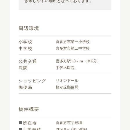
き来しやすい場所となっております。
周辺環境
小学校
喜多方市第一小学校
中学校
喜多方市第二中学校
公共交通
喜多方駅1.8ｋｍ（車6分）
病院
手代木医院
ショッピング
リオンドール
郵便局
桜が丘郵便局
物件概要
所在地
喜多方市字経壇
土地面積
269.8㎡ (81.58坪)