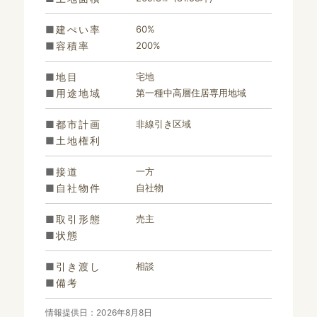
建ぺい率
60%
容積率
200%
地目
宅地
用途地域
第一種中高層住居専用地域
都市計画
非線引き区域
土地権利
接道
一方
自社物件
自社物
取引形態
売主
状態
引き渡し
相談
備考
情報提供日：2026年8月8日